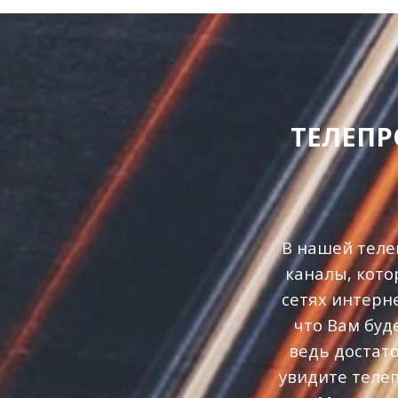
ТЕЛЕП
В нашей теле
каналы, кото
сетях интерн
что Вам буд
ведь достат
увидите теле