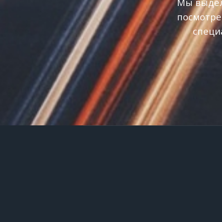
Мы выдел
посмотре
специ