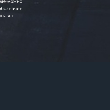
рые можно
обозначен
апазон