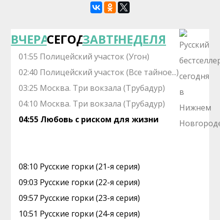
ВЧЕРА
СЕГОДНЯ
ЗАВТРА
НЕДЕЛЯ
01:55 Полицейский участок (Угон)
02:40 Полицейский участок (Все тайное...)
03:25 Москва. Три вокзала (Трубадур)
04:10 Москва. Три вокзала (Трубадур)
04:55 Любовь с риском для жизни
08:10 Русские горки (21-я серия)
09:03 Русские горки (22-я серия)
09:57 Русские горки (23-я серия)
10:51 Русские горки (24-я серия)