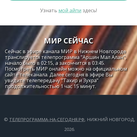
Узнать
мой айпи
здесь!
МИР СЕЙЧАС
Сейчас в эфире канала МИР в Нижнем Новгороде
транслируется телепрограмма "Аршин Мал Алан",
начало было в 02:15, а закончится в 03:45.
Посмотреть МИР онлайн можно на официальном
сайте телеканала. Далее сегодня в эфире Вы
увидите телепередачу "Тахир и Зухра"
продолжительностью 1 час 15 минут.
©
ТЕЛЕПРОГРАММА-НА-СЕГОДНЯ.РФ
, НИЖНИЙ НОВГОРОД,
2026.