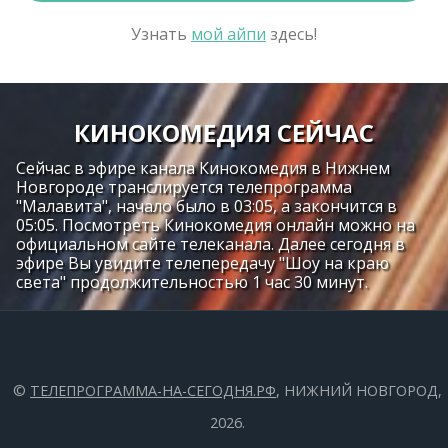
Узнать
мой айпи
здесь!
КИНОКОМЕДИЯ СЕЙЧАС
Сейчас в эфире канала Кинокомедия в Нижнем
Новгороде транслируется телепрограмма
"Малавита", начало было в 03:05, а закончится в
05:05. Посмотреть Кинокомедия онлайн можно на
официальном сайте телеканала. Далее сегодня в
эфире Вы увидите телепередачу "Шоу на краю
света" продолжительностью 1 час 30 минут.
©
ТЕЛЕПРОГРАММА-НА-СЕГОДНЯ.РФ
, НИЖНИЙ НОВГОРОД,
2026.